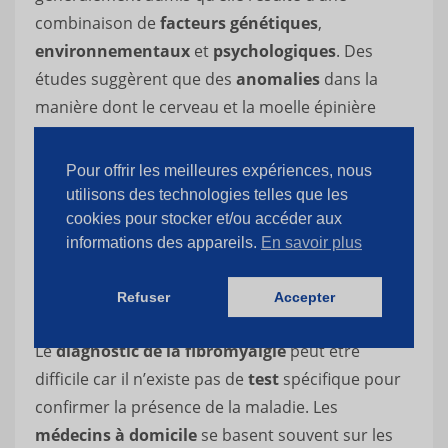
combinaison de
facteurs génétiques
,
environnementaux
et
psychologiques
. Des
études suggèrent que des
anomalies
dans la
manière dont le cerveau et la moelle épinière
traitent les signaux de douleur peuvent jouer un
rôle dans le
développement de la fibromyalgie.
Pour offrir les meilleures expériences, nous
De plus, des événements tels que des
utilisons des technologies telles que les
traumatismes physiques ou émotionnels
,
des
cookies pour stocker et/ou accéder aux
informations des appareils.
En savoir plus
infections virales
et des
déséquilibres
hormonaux
peuvent déclencher ou aggraver les
Refuser
Accepter
symptômes de la maladie.
Le
diagnostic de la fibromyalgie
peut être
difficile car il n’existe pas de
test
spécifique pour
confirmer la présence de la maladie. Les
médecins à domicile
se basent souvent sur les