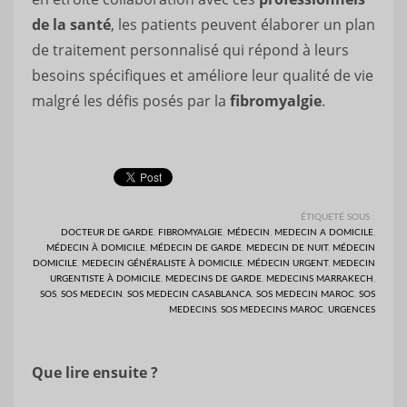
de la santé
, les patients peuvent élaborer un plan
de traitement personnalisé qui répond à leurs
besoins spécifiques et améliore leur qualité de vie
malgré les défis posés par la
fibromyalgie
.
ÉTIQUETÉ SOUS :
DOCTEUR DE GARDE
,
FIBROMYALGIE
,
MÉDECIN
,
MEDECIN A DOMICILE
,
MÉDECIN À DOMICILE
,
MÉDECIN DE GARDE
,
MEDECIN DE NUIT
,
MÉDECIN
DOMICILE
,
MEDECIN GÉNÉRALISTE À DOMICILE
,
MÉDECIN URGENT
,
MEDECIN
URGENTISTE À DOMICILE
,
MEDECINS DE GARDE
,
MEDECINS MARRAKECH
,
SOS
,
SOS MEDECIN
,
SOS MEDECIN CASABLANCA
,
SOS MEDECIN MAROC
,
SOS
MEDECINS
,
SOS MEDECINS MAROC
,
URGENCES
Que lire ensuite ?