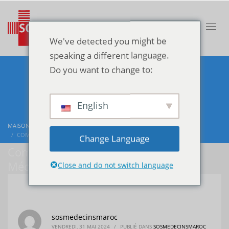
We've detected you might be
speaking a different language.
Do you want to change to:
English
MAISON
BLOG
SOSMEDECINSMAROC
COMPRENDRE LA FIBROMYALGIE – SOS MÉDECINS MAROC
Change Language
Comprendre la fibromyalgie – SOS
Médecins Maroc
Close and do not switch language
sosmedecinsmaroc
VENDREDI, 31 MAI 2024
/
PUBLIÉ DANS
SOSMEDECINSMAROC