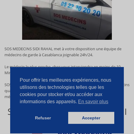
SOS MEDECINS SIDI RAHAL met à votre disposition une équipe de
médecins de garde à Casablanca joignable 24h/24.
Le médecin le plus proche chez vous
interviendra en moins de 10
Minutes sur Casablanca et ses environs.
Pour offrir les meilleures expériences, nous
SOS MEDECINS Sidi Rahal vous donne accès à une équipe de médecins
utilisons des technologies telles que les
qualifiés. En quelques minutes seulement vous pouvez obtenir un
cookies pour stocker et/ou accéder aux
médecin à domicile Casablanca.
informations des appareils.
En savoir plus
SOS MÉDECINS DE NUIT SIDI
Refuser
Accepter
RAHAL