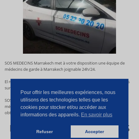
SOS MEDECINS Marrakech met à votre disposition une équipe de
médecins de garde à Marrakech joignable 24h/24.
El médico más cercano a usted
interviendra en moins de 10 Minutes
sur Marrakech et ses environs.
Pour offrir les meilleures expériences, nous
utilisons des technologies telles que les
SOS MEDECINS
MARRAKECH
vous donne accès à une équipe de
médecins qualifiés. En quelques minutes seulement vous pouvez
cookies pour stocker et/ou accéder aux
obtenir un médecin à domicile Marrakech.
informations des appareils.
En savoir plus
MÉDICOS NOCTURNOS SOS
Refuser
Accepter