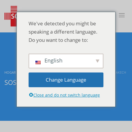
We've detected you might be
speaking a different language.
Do you want to change to:
English
HOGAR
BLOG
SIN CATEGORÍA
SOS DOCTOR A DOMICILIO MARRAKECH
Change Language
SOS Doctor a Domicilio Marrakech
Close and do not switch language