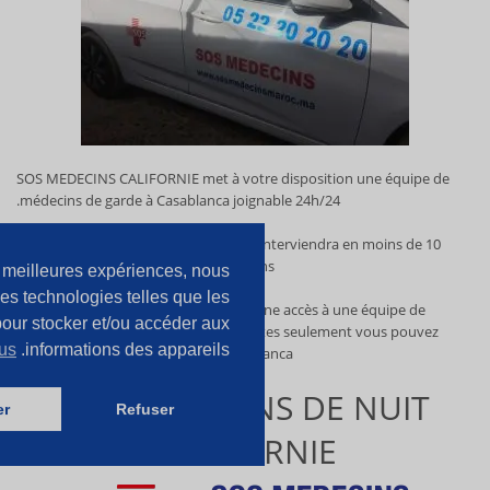
SOS MEDECINS CALIFORNIE met à votre disposition une équipe de
médecins de garde à Casablanca joignable 24h/24.
Le médecin le plus proche chez vous
interviendra en moins de 10
Minutes sur Casablanca et ses environs.
es meilleures expériences, nous
des technologies telles que les
SOS MEDECINS
CALIFORNIE
vous donne accès à une équipe de
our stocker et/ou accéder aux
médecins qualifiés. En quelques minutes seulement vous pouvez
lus
informations des appareils.
obtenir un médecin à domicile Casablanca.
SOS MÉDECINS DE NUIT
er
Refuser
CALIFORNIE