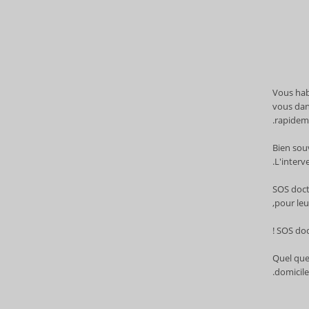
Vous habi
vous dans
rapideme
Bien souv
L'interv
SOS doct
pour leu
SOS doc
Quel que
domicile