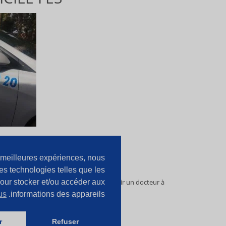
ignable 24h/24.
s meilleures expériences, nous
ses environs.
des technologies telles que les
our stocker et/ou accéder aux
es minutes seulement vous pouvez obtenir un docteur à
us
informations des appareils.
NUIT
FES
r
Refuser