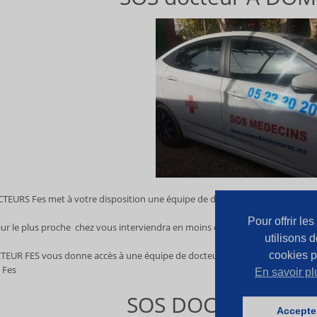
EURS Fes met à votre disposition une équipe de docteurs de garde à Fes jo
Pour offrir le
ur le plus proche chez vous
interviendra en moins de 10 Minutes sur Fes et 
utilisons 
cookies p
CTEUR
FES
vous donne accès à une équipe de docteurs qualifiés. En quelqu
 Fes.
En savoir pl
SOS DOCTEUR DE 
Accepte