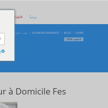
مرحباً
الأطباء
طبيب ا
طبيب الطوارئ في المنزل
SOSMEDECINSMAROC
BLOG
HOME
8 غشت 2026
e
ur à Domicile Fes