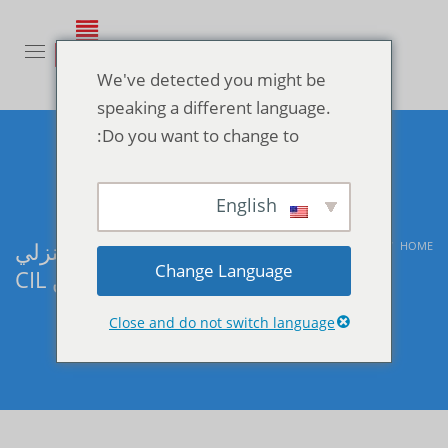
We've detected you might be
speaking a different language.
Do you want to change to:
English
طبيب منزلي
طبيب منزلي من CIL
NON CLASSÉ
BLOG
HOME
Change Language
من CIL
Close and do not switch language