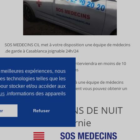
SOS MEDECINS CIL met à votre disposition une équipe de médecins
de garde à Casablanca joignable 24h/24.
Le médecin le plus proche chez vous
interviendra en moins de 10
Minutes sur Casablanca et ses environs.
es meilleures expériences, nous
des technologies telles que les
SOS MEDECINS CIL vous donne accès à une équipe de médecins
our stocker et/ou accéder aux
qualifiés. En quelques minutes seulement vous pouvez obtenir un
lus
informations des appareils.
médecin à domicile Casablanca.
SOS MÉDECINS DE NUIT
er
Refuser
Californie