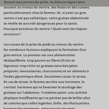
Quand vous prenez du poids, les kilos se logent bien
souvent au niveau du ventre, des fesses et des cuisses,
particulièrement chez la femme. Or, si avoir un gros
ventre n’est pas esthétique, cette graisse abdominale
se révèle de surcroît dangereuse pour la santé.
Pourquoi prend-on du ventre ? Quels sont les risques
encourus ?
Les causes de la prise de poids au niveau du ventre
De nombreux facteurs expliquent la formation d’un
gros ventre. Le premier est une alimentation
déséquilibrée, trop pauvre en fibres (fruits et
légumes), trop riche en graisses saturées (plats
préparés, viennoiseries, charcuterie) et en aliments à
l’index glycémique élevé. Deuxième cause: le stress.
En cas de stress, la femme secrète une hormone, le
cortisol, hormone qui va favoriser le stockage des
graisses sur l’abdomen. Troisième point: une activité
physique insuffisante qui ne permet pas de brûler plus
de calories que celles ingérées. Enfin, des fluctuations
hormonales (grossesse, ménopause) peuvent