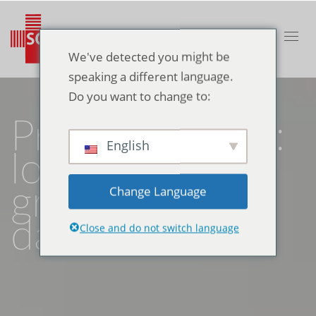
We've detected you might be
speaking a different language.
Do you want to change to:
Prise de poids :
English
lorsque la
graisse se loge
Change Language
dans le ventre
Close and do not switch language