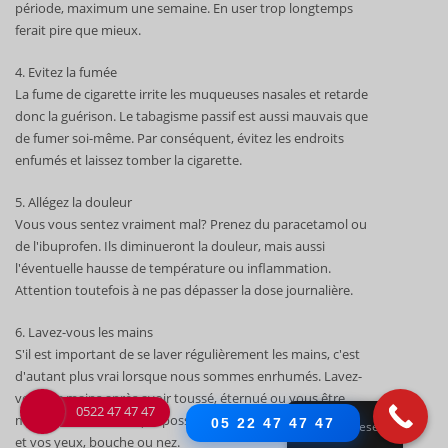
période, maximum une semaine. En user trop longtemps
ferait pire que mieux.
4. Evitez la fumée
La fume de cigarette irrite les muqueuses nasales et retarde
donc la guérison. Le tabagisme passif est aussi mauvais que
de fumer soi-même. Par conséquent, évitez les endroits
enfumés et laissez tomber la cigarette.
5. Allégez la douleur
Vous vous sentez vraiment mal? Prenez du paracetamol ou
de l'ibuprofen. Ils diminueront la douleur, mais aussi
l'éventuelle hausse de température ou inflammation.
Attention toutefois à ne pas dépasser la dose journalière.
6. Lavez-vous les mains
S'il est important de se laver régulièrement les mains, c'est
d'autant plus vrai lorsque nous sommes enrhumés. Lavez-
vous les mains après avoir toussé, éternué ou vous être
0522 47 47 47
mouché. Evitez tant que possible le contact entre vos mains
05 22 47 47 47
Chinese
et vos yeux, bouche ou nez.