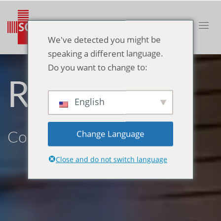
We've detected you might be
speaking a different language.
Do you want to change to:
Rhume
English
Change Language
Conseil à suivre
Close and do not switch language