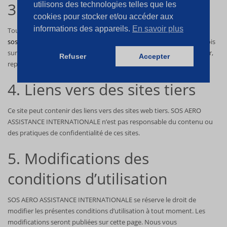
3. Propriété intellectuelle
utilisons des technologies telles que les
cookies pour stocker et/ou accéder aux
informations des appareils.
En savoir plus
Tous les contenus publiés sur ce site sont la propriété exclusive de
sosmedmaroc.com
ou de ses partenaires et sont protégés par les lois
sur la propriété intellectuelle en vigueur. Vous ne pouvez pas utiliser,
Refuser
Accepter
reproduire ou distribuer ces contenus sans autorisation préalable.
4. Liens vers des sites tiers
Ce site peut contenir des liens vers des sites web tiers. SOS AERO
ASSISTANCE INTERNATIONALE n’est pas responsable du contenu ou
des pratiques de confidentialité de ces sites.
5. Modifications des
conditions d’utilisation
SOS AERO ASSISTANCE INTERNATIONALE se réserve le droit de
modifier les présentes conditions d’utilisation à tout moment. Les
modifications seront publiées sur cette page. Nous vous