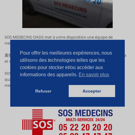
SOS MEDECINS OASIS met à votre disposition une équipe de
médecins de garde à Casablanca joignable 24h/24.
Pour offrir les meilleures expériences, nous
离你最近的医生
interviendra en moins de 10 Minutes sur Casablanca
utilisons des technologies telles que les
et ses environs.
cookies pour stocker et/ou accéder aux
SOS MEDECINS
OASIS
vous donne accès à une équipe de médecins
informations des appareils.
En savoir plus
qualifiés. En quelques minutes seulement vous pouvez obtenir un
médecin à domicile Casablanca.
Refuser
Accepter
SOS 夜间医生
OASIS